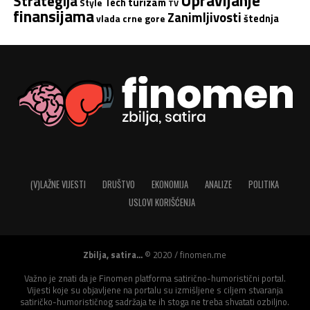
Upravljanje
Strategija
turizam
Tech
Style
TV
finansijama
Zanimljivosti
štednja
vlada crne gore
(V)LAŽNE VIJESTI
DRUŠTVO
EKONOMIJA
ANALIZE
POLITIKA
USLOVI KORIŠĆENJA
Zbilja, satira...
© 2020 / finomen.me
Važno je znati da je Finomen platforma satirično-humoristični portal.
Vijesti koje su objavljene na portalu su izmišljene s ciljem stvaranja
satiričko-humorističnog sadržaja te ih stoga ne treba shvatati ozbiljno.