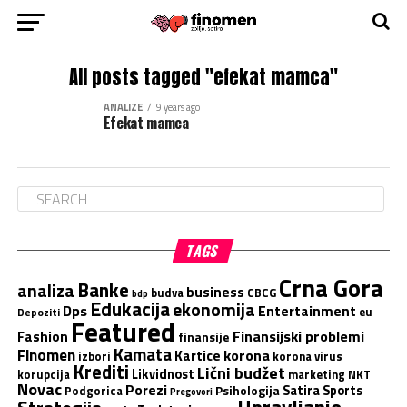
All posts tagged "efekat mamca"
ANALIZE
9 years ago
Efekat mamca
TAGS
Crna Gora
Banke
analiza
business
budva
CBCG
bdp
Edukacija
ekonomija
Dps
Entertainment
eu
Depoziti
Featured
Finansijski problemi
Fashion
finansije
Kamata
Finomen
korona
Kartice
izbori
korona virus
Krediti
Lični budžet
Likvidnost
korupcija
marketing
NKT
Novac
Porezi
Satira
Sports
Podgorica
Psihologija
Pregovori