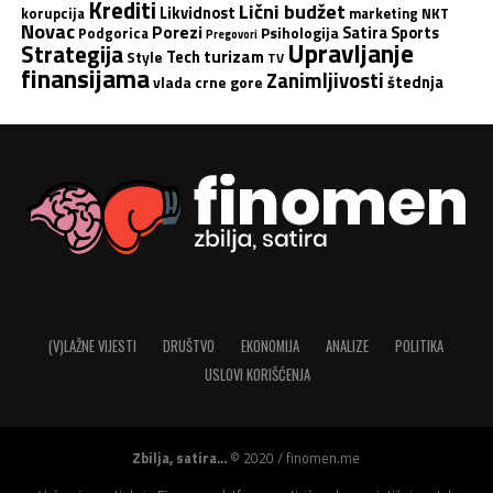
Krediti
Lični budžet
Likvidnost
korupcija
marketing
NKT
Novac
Porezi
Satira
Sports
Podgorica
Psihologija
Pregovori
Upravljanje
Strategija
turizam
Tech
Style
TV
finansijama
Zanimljivosti
štednja
vlada crne gore
(V)LAŽNE VIJESTI
DRUŠTVO
EKONOMIJA
ANALIZE
POLITIKA
USLOVI KORIŠĆENJA
Zbilja, satira...
© 2020 / finomen.me