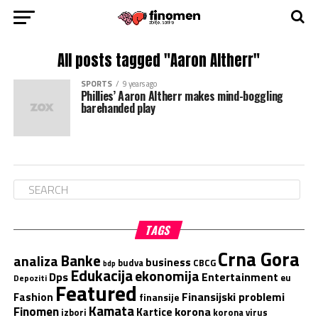
All posts tagged "Aaron Altherr"
SPORTS
9 years ago
Phillies’ Aaron Altherr makes mind-boggling
barehanded play
TAGS
Crna Gora
Banke
analiza
business
budva
CBCG
bdp
Edukacija
ekonomija
Dps
Entertainment
eu
Depoziti
Featured
Finansijski problemi
Fashion
finansije
Kamata
Finomen
korona
Kartice
izbori
korona virus