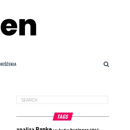
ORIŠĆENJA
TAGS
Banke
analiza
business