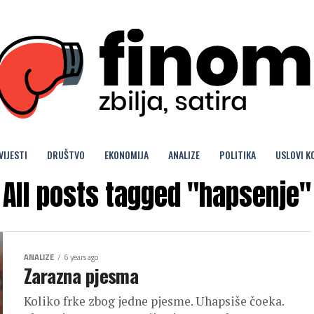
VIJESTI
DRUŠTVO
EKONOMIJA
ANALIZE
POLITIKA
USLOVI K
All posts tagged "hapsenje"
ANALIZE
6 years ago
Zarazna pjesma
Koliko frke zbog jedne pjesme. Uhapsiše čoeka.