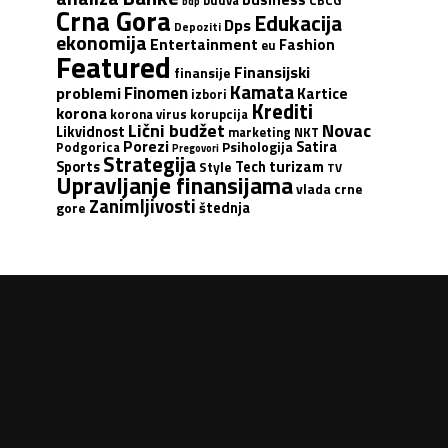
budva
CBCG
bdp
Crna Gora
Edukacija
Dps
Depoziti
ekonomija
Entertainment
Fashion
eu
Featured
Finansijski
finansije
Kamata
Finomen
problemi
Kartice
izbori
Krediti
korona
korona virus
korupcija
Lični budžet
Novac
Likvidnost
marketing
NKT
Porezi
Satira
Podgorica
Psihologija
Pregovori
Strategija
turizam
Sports
Tech
Style
TV
Upravljanje finansijama
vlada crne
Zanimljivosti
štednja
gore