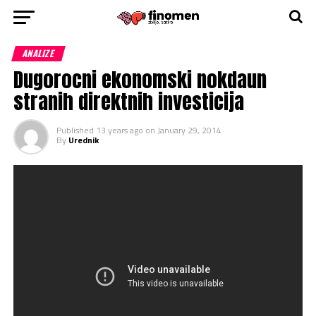
ANALIZE
Dugorocni ekonomski nokdaun
stranih direktnih investicija
Published
13 years ago
on
January 29, 2014
By
Urednik