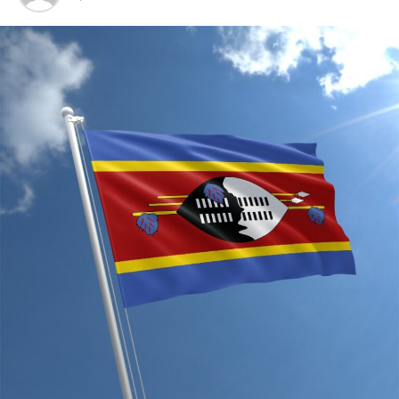
profita. Strana direktna ulaganja mogu se ostvariti u
različitim oblicima i realizovati na različite načine kroz:
1. osnivanje novog preduzeća (greenfield investicije) u
potpunom vlasništvu stranaca ili kroz zajednička
ulaganja (joint venture);
2. preuzimanje postojećih preduzeca u drugoj državi
putem kupovine ili dokapitalizacije;
3. fuzija – spajanje kompanija;
4. kombinaciju greenfield investicije i akvizicije ;
investiranje u obliku koncesija.
Po podacima iz Biltena Centralne banke Crne Gore neto
priliv (razlika između priliva i odliva) SDI u Crnoj Gori za
period od Januara do Novembra 2013. godine iznosio je
268,4 miliona eura, što je čak za 36,6% manje u