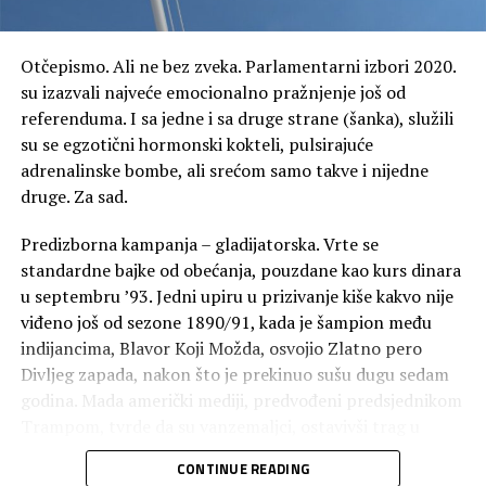
poredjenju sa istim periodom prethodne godine. Ovoliki
pad SDI je u direktnoj vezi sa dodatnim zaduženjem
države, jer je značajna stavka prihodovne strane budžeta
Otčepismo. Ali ne bez zveka. Parlamentarni izbori 2020.
upravo priliv po osnovu SDI i propratnih efekata koe
su izazvali najveće emocionalno pražnjenje još od
one pružaju.
referenduma. I sa jedne i sa druge strane (šanka), služili
su se egzotični hormonski kokteli, pulsirajuće
Najčešće rabljeni tip SDI crnogorskih zvaničnika su
adrenalinske bombe, ali srećom samo takve i nijedne
greenfield investicije. Da vam pomognemo – u
druge. Za sad.
bukvalnom prevodu sa engleskog jezika, to znači
“investiciono zeleno polje”, dok u ekonomskoj teoriji one
Predizborna kampanja – gladijatorska. Vrte se
označavaju investiranje u novi proizvodni pogon na ino
standardne bajke od obećanja, pouzdane kao kurs dinara
tržistu, koji je u potpunom ili djelimičnom vlasništvu
u septembru ’93. Jedni upiru u prizivanje kiše kakvo nije
stranaca. One su obično vezane za industriju, ali u praksi
viđeno još od sezone 1890/91, kada je šampion među
je situacija malo drugačija. SDI su se, pod pritiskom
indijancima, Blavor Koji Možda, osvojio Zlatno pero
povraćaja na investiciju, proširile na mnoge druge
Divljeg zapada, nakon što je prekinuo sušu dugu sedam
oblasti, uključujuci i sektor usluga. Greenfield investicije
godina. Mada američki mediji, predvođeni predsjednikom
su najpoželjniji vid ulaganja jer donose velik rast
Trampom, tvrde da su vanzemaljci, ostavivši trag u
privrednih aktivnosti i nova radna mjesta.
susjednom polju kukuruza, donijeli VAR presudu da je
CONTINUE READING
Zlatno pero osvojio transrodni bijelac koji nije ni